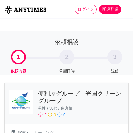
more_horiz
全て
修理・組立
家事
ログイン
新規登録
依頼相談
1
2
3
依頼内容
希望日時
送信
便利屋グループ 光国クリーン
グループ
男性
/
50代
/
東京都
sentiment_satisfied
sentiment_neutral
sentiment_dissatisfied
2
0
0
local_laundry_service
家事
▸ クリーニング