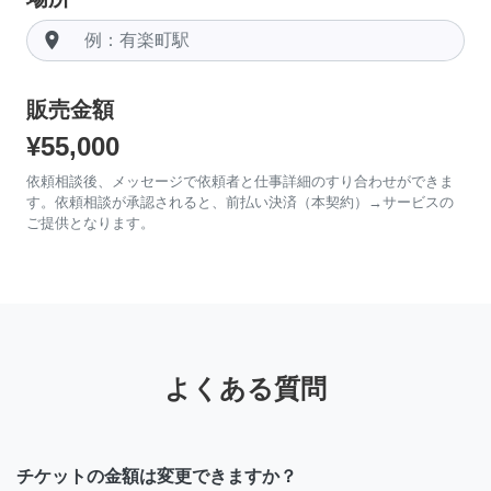
room
販売金額
¥55,000
依頼相談後、メッセージで依頼者と仕事詳細のすり合わせができま
す。依頼相談が承認されると、前払い決済（本契約）→サービスの
ご提供となります。
よくある質問
チケットの金額は変更できますか？