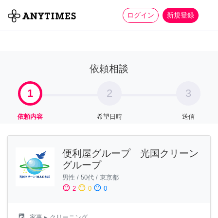
more_horiz
全て
修理・組立
家事
ログイン
新規登録
依頼相談
1
2
3
依頼内容
希望日時
送信
便利屋グループ 光国クリーン
グループ
男性
/
50代
/
東京都
sentiment_satisfied
sentiment_neutral
sentiment_dissatisfied
2
0
0
local_laundry_service
家事
▸ クリーニング