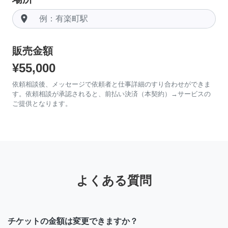
room
販売金額
¥55,000
依頼相談後、メッセージで依頼者と仕事詳細のすり合わせができま
す。依頼相談が承認されると、前払い決済（本契約）→サービスの
ご提供となります。
よくある質問
チケットの金額は変更できますか？