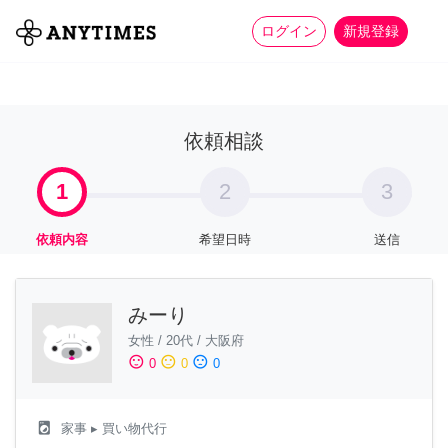
more_horiz
全て
修理・組立
家事
ログイン
新規登録
依頼相談
1
2
3
依頼内容
希望日時
送信
みーり
女性
/
20代
/
大阪府
sentiment_satisfied
sentiment_neutral
sentiment_dissatisfied
0
0
0
local_laundry_service
家事
▸ 買い物代行