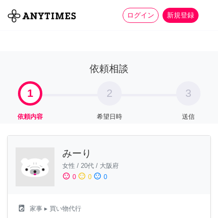
more_horiz
全て
修理・組立
家事
ログイン
新規登録
依頼相談
1
2
3
依頼内容
希望日時
送信
みーり
女性
/
20代
/
大阪府
sentiment_satisfied
sentiment_neutral
sentiment_dissatisfied
0
0
0
local_laundry_service
家事
▸ 買い物代行