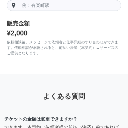
room
販売金額
¥2,000
依頼相談後、メッセージで依頼者と仕事詳細のすり合わせができま
す。依頼相談が承認されると、前払い決済（本契約）→サービスの
ご提供となります。
よくある質問
チケットの金額は変更できますか？
できます。本契約（依頼者様の前払い決済）前であれば、