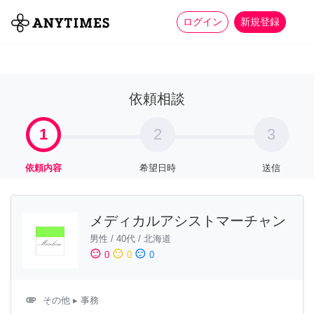
more_horiz
全て
修理・組立
家事
ログイン
新規登録
依頼相談
1
2
3
依頼内容
希望日時
送信
メディカルアシストマーチャン
男性
/
40代
/
北海道
sentiment_satisfied
sentiment_neutral
sentiment_dissatisfied
0
0
0
attachment
その他
▸ 事務