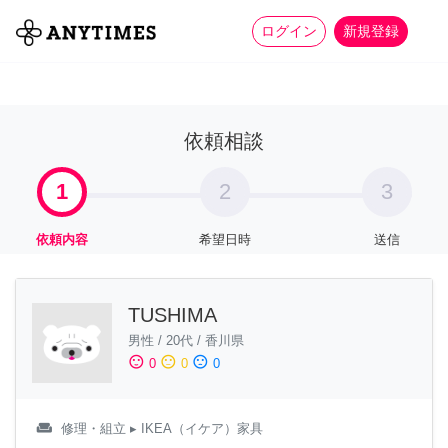
more_horiz
全て
修理・組立
家事
ログイン
新規登録
依頼相談
1
2
3
依頼内容
希望日時
送信
TUSHIMA
男性
/
20代
/
香川県
sentiment_satisfied
sentiment_neutral
sentiment_dissatisfied
0
0
0
weekend
修理・組立
▸ IKEA（イケア）家具