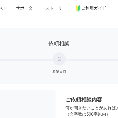
more_horiz
インテリア
趣味・習い事
ペット
料理
スト
サポーター
ストーリー
ご利用ガイド
依頼相談
2
希望日時
ご依頼相談内容
何か聞きたいことがあれば
（文字数は500字以内）