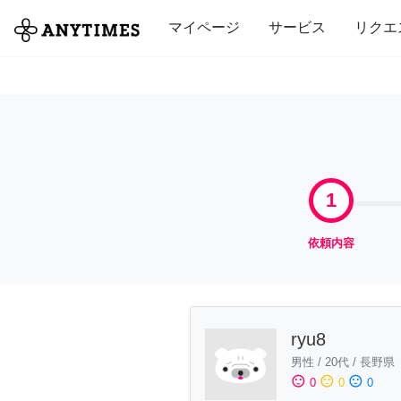
全て
修理・組立
家事
引っ越し
マイページ
サービス
リクエ
1
依頼内容
ryu8
男性
/
20代
/
長野県
sentiment_satisfied
sentiment_neutral
sentiment_dissatisfied
0
0
0