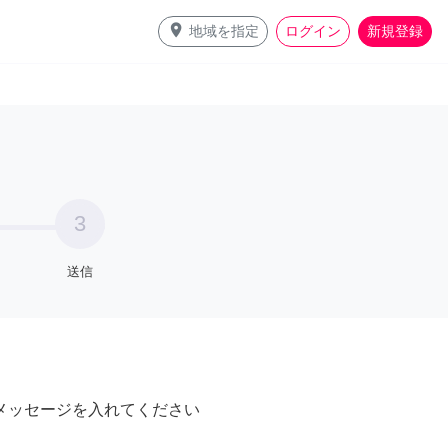
place
地域を指定
ログイン
新規登録
3
送信
メッセージを入れてください