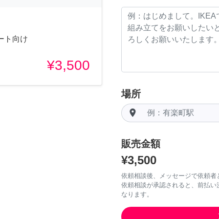
ート向け
¥3,500
場所
room
販売金額
¥3,500
依頼相談後、メッセージで依頼者
依頼相談が承認されると、前払い
なります。