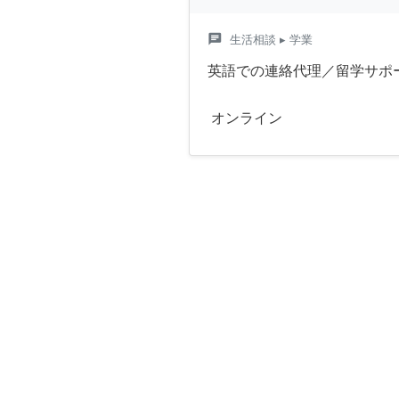
chat
生活相談
▸ 学業
英語での連絡代理／留学サポ
オンライン