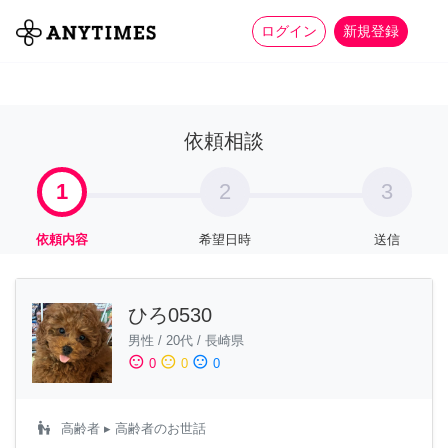
more_horiz
全て
修理・組立
家事
ログイン
新規登録
依頼相談
1
2
3
依頼内容
希望日時
送信
ひろ0530
男性
/
20代
/
長崎県
sentiment_satisfied
sentiment_neutral
sentiment_dissatisfied
0
0
0
escalator_warning
高齢者
▸ 高齢者のお世話