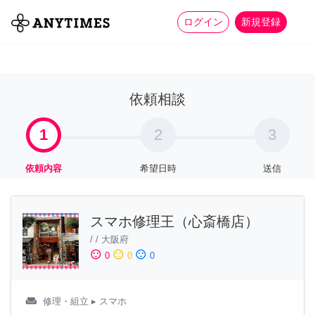
more_horiz
全て
修理・組立
家事
ログイン
新規登録
依頼相談
1
2
3
依頼内容
希望日時
送信
スマホ修理王（心斎橋店）
/
/
大阪府
sentiment_satisfied
sentiment_neutral
sentiment_dissatisfied
0
0
0
weekend
修理・組立
▸ スマホ