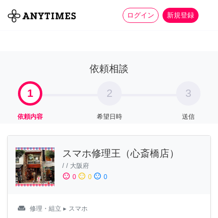
more_horiz
全て
修理・組立
家事
ログイン
新規登録
依頼相談
1
2
3
依頼内容
希望日時
送信
スマホ修理王（心斎橋店）
/
/
大阪府
sentiment_satisfied
sentiment_neutral
sentiment_dissatisfied
0
0
0
weekend
修理・組立
▸ スマホ