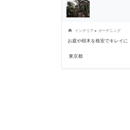
home
インテリア
▸ ガーデニング
お庭や樹木を格安でキレイに
東京都