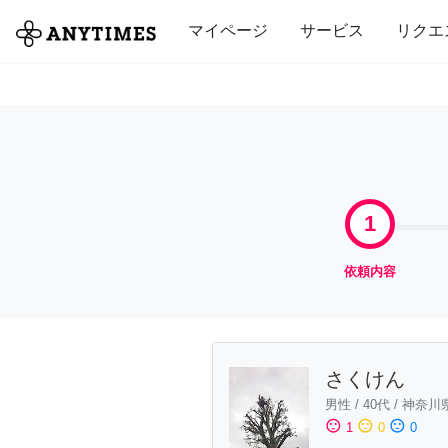
全て
修理・組立
家事
引っ越し
マイページ
サービス
リクエ
1
依頼内容
さくけん
男性
/
40代
/
神奈川
sentiment_satisfied
sentiment_neutral
sentiment_dissatisfied
1
0
0