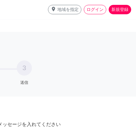
place
地域を指定
ログイン
新規登録
3
送信
メッセージを入れてください