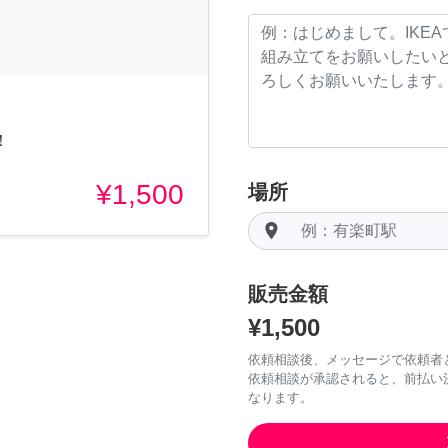
！
¥1,500
場所
room
販売金額
¥1,500
依頼相談後、メッセージで依頼者
依頼相談が承認されると、前払い
なります。