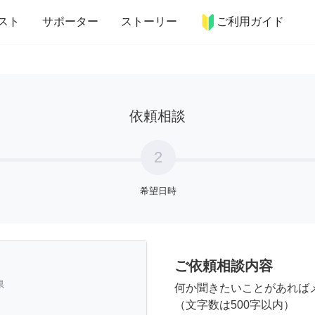
more_horiz
インテリア
趣味・習い事
ペット
料理
スト
サポーター
ストーリー
ご利用ガイド
依頼相談
2
希望日時
ご依頼相談内容
県
何か聞きたいことがあれば
（文字数は500字以内）