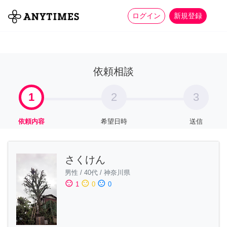
more_horiz
全て
修理・組立
家事
ログイン
新規登録
依頼相談
1
2
3
依頼内容
希望日時
送信
さくけん
男性
/
40代
/
神奈川県
sentiment_satisfied
sentiment_neutral
sentiment_dissatisfied
1
0
0