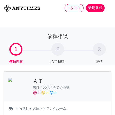
more_horiz
全て
修理・組立
家事
ログイン
新規登録
依頼相談
1
2
3
依頼内容
希望日時
送信
ＡＴ
男性
/
30代
/
全ての地域
sentiment_satisfied
sentiment_neutral
sentiment_dissatisfied
5
0
0
local_shipping
引っ越し
▸ 倉庫・トランクルーム