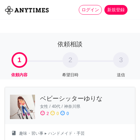
more_horiz
全て
修理・組立
家事
ログイン
新規登録
依頼相談
1
2
3
依頼内容
希望日時
送信
ベビーシッターゆりな
女性
/
40代
/
神奈川県
sentiment_satisfied
sentiment_neutral
sentiment_dissatisfied
2
0
0
class
趣味・習い事
▸ ハンドメイド・手芸