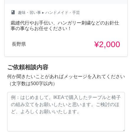
class
趣味・習い事
▸ ハンドメイド・手芸
裁縫代行やお手伝い、ハンガリー刺繍などのお針仕
事の事ならお任せください！
¥2,000
長野県
ご依頼相談内容
何か聞きたいことがあればメッセージを入れてください
（文字数は500字以内）