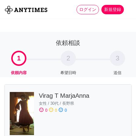
more_horiz
全て
修理・組立
家事
ログイン
新規登録
依頼相談
1
2
3
依頼内容
希望日時
送信
Virag T MarjaAnna
女性
/
30代
/
長野県
sentiment_satisfied
sentiment_neutral
sentiment_dissatisfied
0
0
0