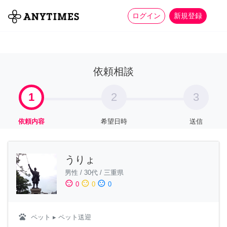
more_horiz
全て
修理・組立
家事
ログイン
新規登録
依頼相談
1
2
3
依頼内容
希望日時
送信
うりょ
男性
/
30代
/
三重県
sentiment_satisfied
sentiment_neutral
sentiment_dissatisfied
0
0
0
pets
ペット
▸ ペット送迎