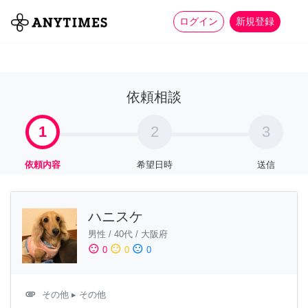
more_horiz
全て
修理・組立
家事
ログイン
新規登録
依頼相談
1
2
3
依頼内容
希望日時
送信
ハニスケ
男性
/
40代
/
大阪府
sentiment_satisfied
sentiment_neutral
sentiment_dissatisfied
0
0
0
attachment
その他
▸ その他