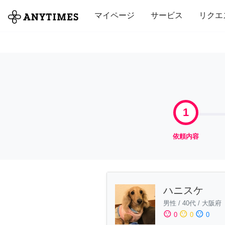
全て
修理・組立
家事
引っ越し
マイページ
サービス
リクエ
1
依頼内容
ハニスケ
男性
/
40代
/
大阪府
sentiment_satisfied
sentiment_neutral
sentiment_dissatisfied
0
0
0