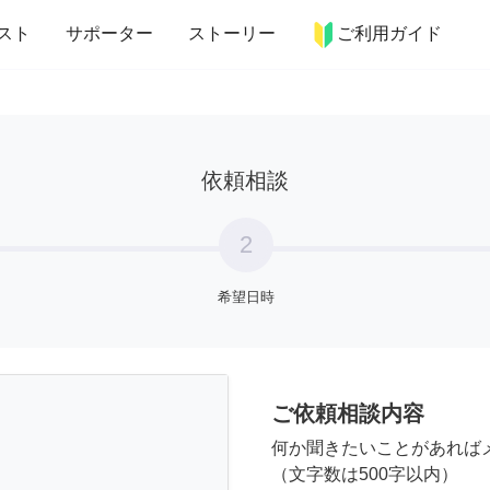
more_horiz
インテリア
趣味・習い事
ペット
料理
スト
サポーター
ストーリー
ご利用ガイド
依頼相談
2
希望日時
ご依頼相談内容
何か聞きたいことがあれば
（文字数は500字以内）