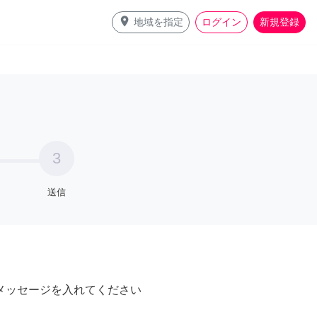
place
地域を指定
ログイン
新規登録
3
送信
メッセージを入れてください