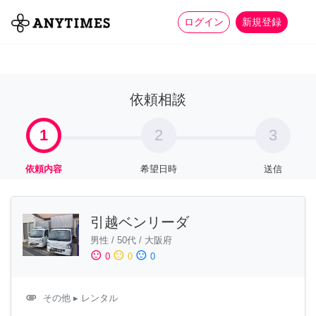
more_horiz
全て
修理・組立
家事
ログイン
新規登録
依頼相談
1
2
3
依頼内容
希望日時
送信
引越ベンリーダ
男性
/
50代
/
大阪府
sentiment_satisfied
sentiment_neutral
sentiment_dissatisfied
0
0
0
attachment
その他
▸ レンタル