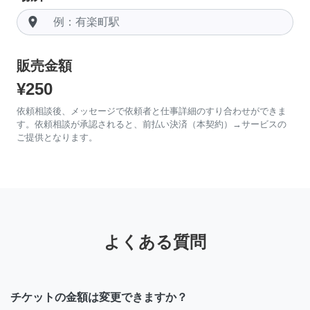
room
販売金額
¥250
依頼相談後、メッセージで依頼者と仕事詳細のすり合わせができま
す。依頼相談が承認されると、前払い決済（本契約）→サービスの
ご提供となります。
よくある質問
チケットの金額は変更できますか？