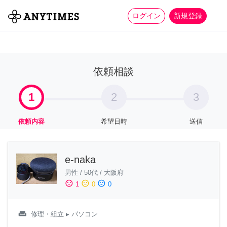
more_horiz
全て
修理・組立
家事
ログイン
新規登録
依頼相談
1
2
3
依頼内容
希望日時
送信
e-naka
男性
/
50代
/
大阪府
sentiment_satisfied
sentiment_neutral
sentiment_dissatisfied
1
0
0
weekend
修理・組立
▸ パソコン