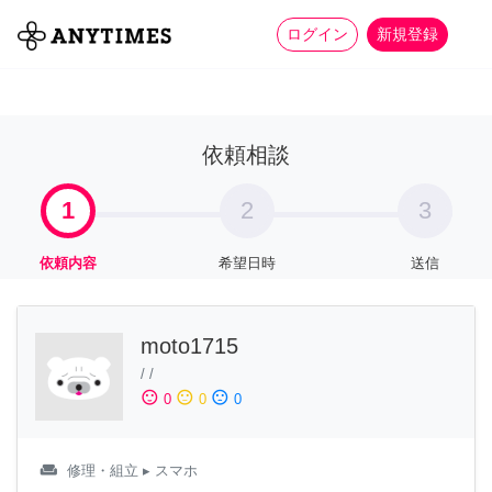
more_horiz
全て
修理・組立
家事
ログイン
新規登録
依頼相談
1
2
3
依頼内容
希望日時
送信
moto1715
/
/
sentiment_satisfied
sentiment_neutral
sentiment_dissatisfied
0
0
0
weekend
修理・組立
▸ スマホ