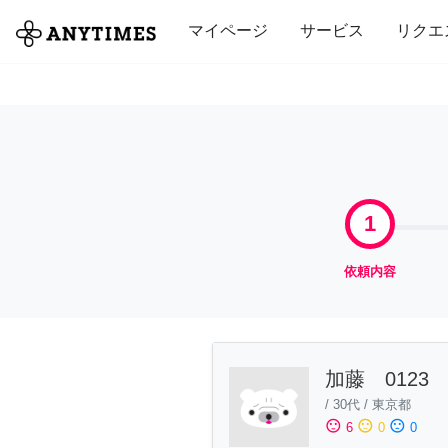
全て
修理・組立
家事
引っ越し
マイページ
サービス
リクエ
1
依頼内容
加藤 0123
/
30代
/
東京都
sentiment_satisfied
sentiment_neutral
sentiment_dissatisfied
6
0
0