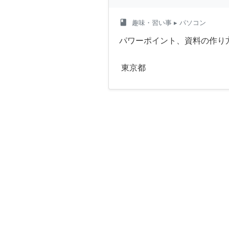
class
趣味・習い事
▸ パソコン
パワーポイント、資料の作り
東京都