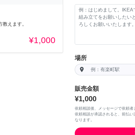
方教えます。
¥1,000
場所
room
販売金額
¥1,000
依頼相談後、メッセージで依頼者
依頼相談が承認されると、前払い
なります。