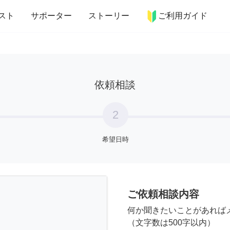
more_horiz
インテリア
趣味・習い事
ペット
料理
スト
サポーター
ストーリー
ご利用ガイド
依頼相談
2
希望日時
ご依頼相談内容
何か聞きたいことがあれば
（文字数は500字以内）