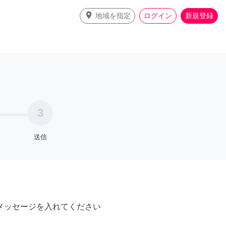
place
地域を指定
ログイン
新規登録
3
送信
メッセージを入れてください