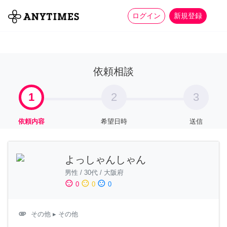
more_horiz
全て
修理・組立
家事
ログイン
新規登録
依頼相談
1
2
3
依頼内容
希望日時
送信
よっしゃんしゃん
男性
/
30代
/
大阪府
sentiment_satisfied
sentiment_neutral
sentiment_dissatisfied
0
0
0
attachment
その他
▸ その他