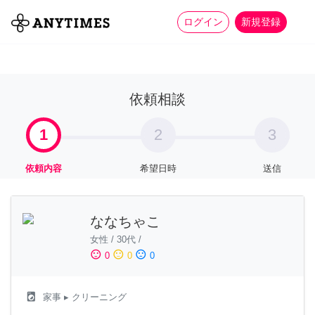
more_horiz
全て
修理・組立
家事
ログイン
新規登録
依頼相談
1
2
3
依頼内容
希望日時
送信
ななちゃこ
女性
/
30代
/
sentiment_satisfied
sentiment_neutral
sentiment_dissatisfied
0
0
0
local_laundry_service
家事
▸ クリーニング