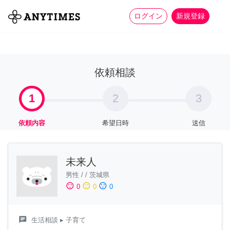
more_horiz
全て
修理・組立
家事
ログイン
新規登録
依頼相談
1
2
3
依頼内容
希望日時
送信
未来人
男性
/
/
茨城県
sentiment_satisfied
sentiment_neutral
sentiment_dissatisfied
0
0
0
chat
生活相談
▸ 子育て