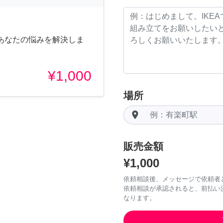
あなたの悩みを解決しま
¥1,000
場所
room
販売金額
¥1,000
依頼相談後、メッセージで依頼者
依頼相談が承認されると、前払い
なります。