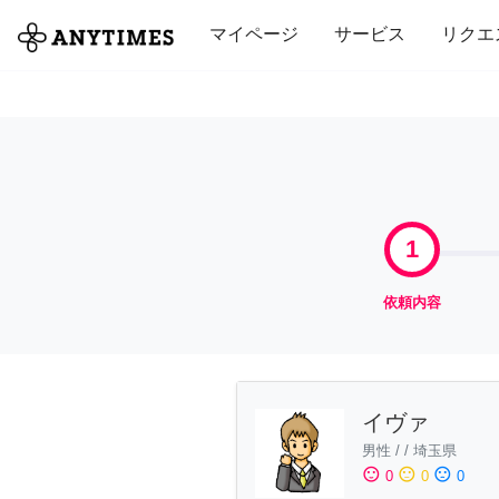
全て
修理・組立
家事
引っ越し
マイページ
サービス
リクエ
1
依頼内容
イヴァ
男性
/
/
埼玉県
sentiment_satisfied
sentiment_neutral
sentiment_dissatisfied
0
0
0