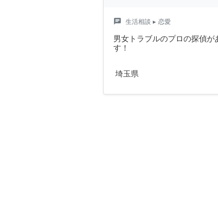
chat
生活相談
▸ 恋愛
男女トラブルのプロの探偵が
す！
埼玉県