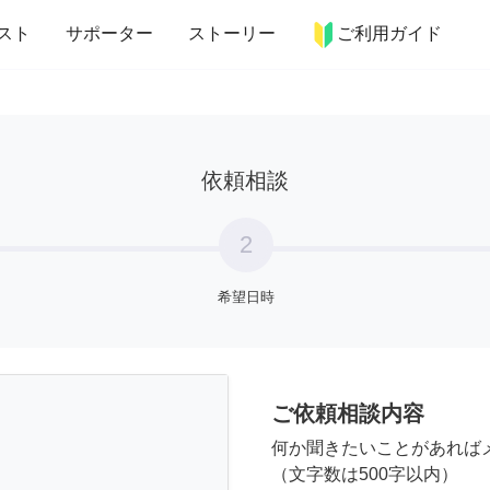
more_horiz
インテリア
趣味・習い事
ペット
料理
スト
サポーター
ストーリー
ご利用ガイド
依頼相談
2
希望日時
ご依頼相談内容
何か聞きたいことがあれば
（文字数は500字以内）