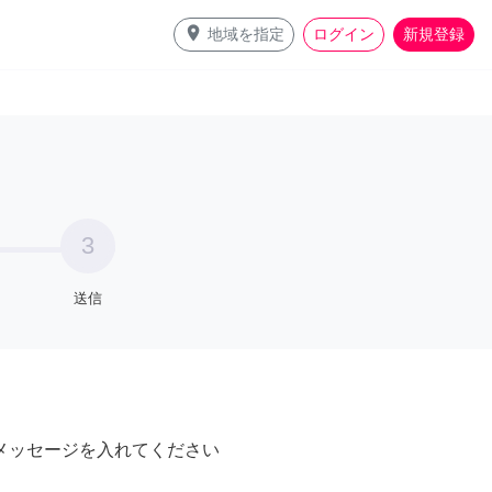
place
地域を指定
ログイン
新規登録
3
送信
メッセージを入れてください