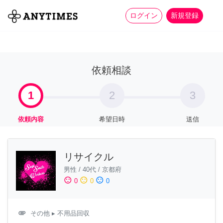
more_horiz
全て
修理・組立
家事
ログイン
新規登録
依頼相談
1
2
3
依頼内容
希望日時
送信
リサイクル
男性
/
40代
/
京都府
sentiment_satisfied
sentiment_neutral
sentiment_dissatisfied
0
0
0
attachment
その他
▸ 不用品回収