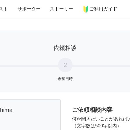
more_horiz
インテリア
趣味・習い事
ペット
料理
スト
サポーター
ストーリー
ご利用ガイド
依頼相談
2
希望日時
ご依頼相談内容
hima
何か聞きたいことがあれば
（文字数は500字以内）