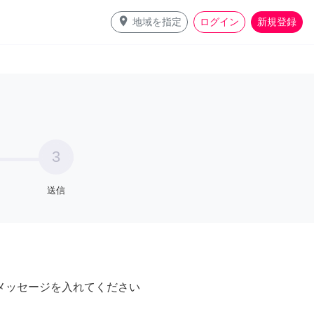
place
地域を指定
ログイン
新規登録
3
送信
メッセージを入れてください