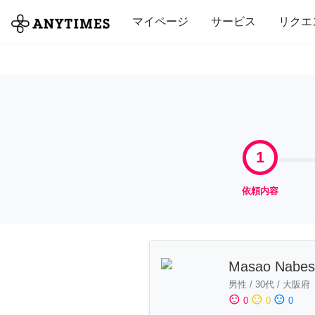
全て
修理・組立
家事
引っ越し
マイページ
サービス
リクエ
1
依頼内容
Masao Nabes
男性
/
30代
/
大阪府
sentiment_satisfied
sentiment_neutral
sentiment_dissatisfied
0
0
0