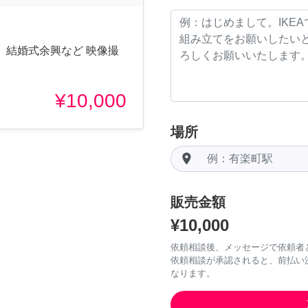
明、結婚式余興など 映像撮
¥10,000
場所
room
販売金額
¥10,000
依頼相談後、メッセージで依頼者
依頼相談が承認されると、前払い
なります。