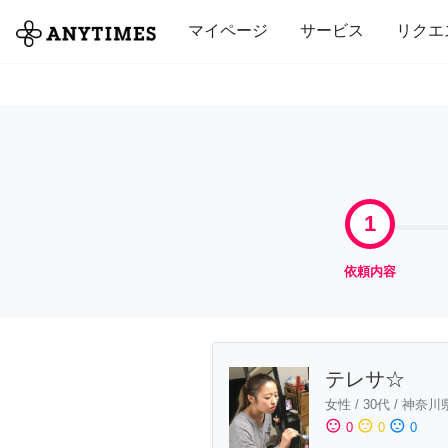
全て
修理・組立
家事
引っ越し
マイページ
サービス
リクエ
1
依頼内容
テレサ☆
女性
/
30代
/
神奈川
sentiment_satisfied
sentiment_neutral
sentiment_dissatisfied
0
0
0