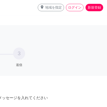
place
地域を指定
ログイン
新規登録
3
送信
メッセージを入れてください