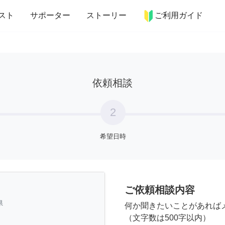
more_horiz
インテリア
趣味・習い事
ペット
料理
スト
サポーター
ストーリー
ご利用ガイド
依頼相談
2
希望日時
ご依頼相談内容
県
何か聞きたいことがあれば
（文字数は500字以内）