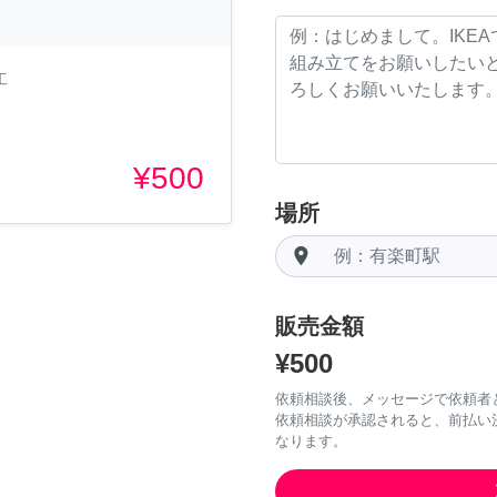
工
¥500
場所
room
販売金額
¥500
依頼相談後、メッセージで依頼者
依頼相談が承認されると、前払い
なります。