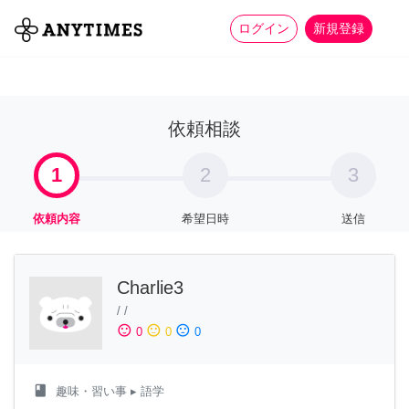
more_horiz
全て
修理・組立
家事
ログイン
新規登録
依頼相談
1
2
3
依頼内容
希望日時
送信
Charlie3
/
/
sentiment_satisfied
sentiment_neutral
sentiment_dissatisfied
0
0
0
class
趣味・習い事
▸ 語学