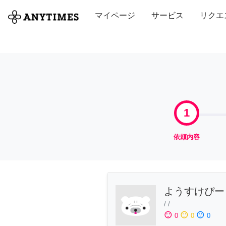
全て
修理・組立
家事
引っ越し
マイページ
サービス
リクエ
1
依頼内容
ようすけぴー
/
/
sentiment_satisfied
sentiment_neutral
sentiment_dissatisfied
0
0
0