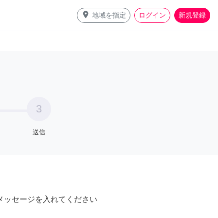
place
地域を指定
ログイン
新規登録
3
送信
メッセージを入れてください