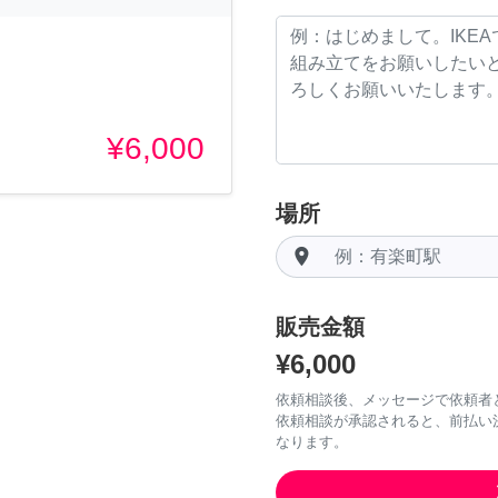
¥6,000
場所
room
販売金額
¥6,000
依頼相談後、メッセージで依頼者
依頼相談が承認されると、前払い
なります。