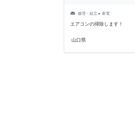
weekend
修理・組立
▸ 家電
エアコンの掃除します！
山口県