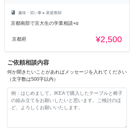
class
趣味・習い事
▸ 家庭教師
京都南部で京大生の学業相談+α
¥2,500
京都府
ご依頼相談内容
何か聞きたいことがあればメッセージを入れてください
（文字数は500字以内）