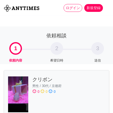
more_horiz
全て
修理・組立
家事
ログイン
新規登録
依頼相談
1
2
3
依頼内容
希望日時
送信
クリボン
男性
/
30代
/
京都府
sentiment_satisfied
sentiment_neutral
sentiment_dissatisfied
0
0
0