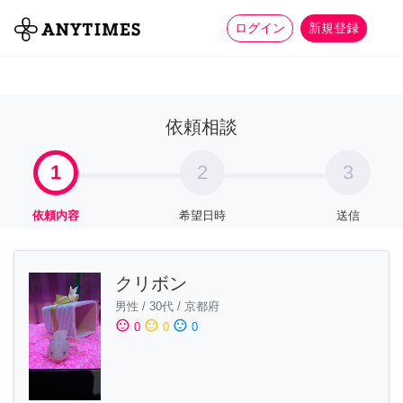
more_horiz
全て
修理・組立
家事
ログイン
新規登録
依頼相談
1
2
3
依頼内容
希望日時
送信
クリボン
男性
/
30代
/
京都府
sentiment_satisfied
sentiment_neutral
sentiment_dissatisfied
0
0
0