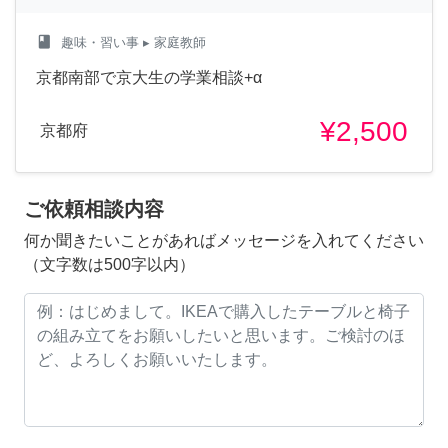
class
趣味・習い事
▸ 家庭教師
京都南部で京大生の学業相談+α
¥2,500
京都府
ご依頼相談内容
何か聞きたいことがあればメッセージを入れてください
（文字数は500字以内）