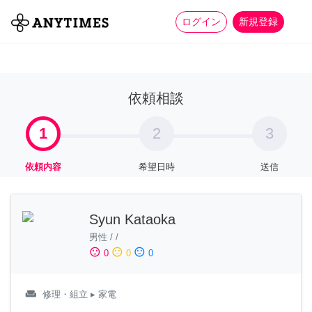
more_horiz
全て
修理・組立
家事
ログイン
新規登録
依頼相談
1
2
3
依頼内容
希望日時
送信
Syun Kataoka
男性
/
/
sentiment_satisfied
sentiment_neutral
sentiment_dissatisfied
0
0
0
weekend
修理・組立
▸ 家電