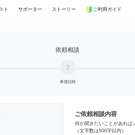
more_horiz
インテリア
趣味・習い事
ペット
料理
スト
サポーター
ストーリー
ご利用ガイド
依頼相談
2
希望日時
ご依頼相談内容
a
何か聞きたいことがあれば
（文字数は500字以内）