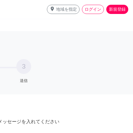
place
地域を指定
ログイン
新規登録
3
送信
メッセージを入れてください