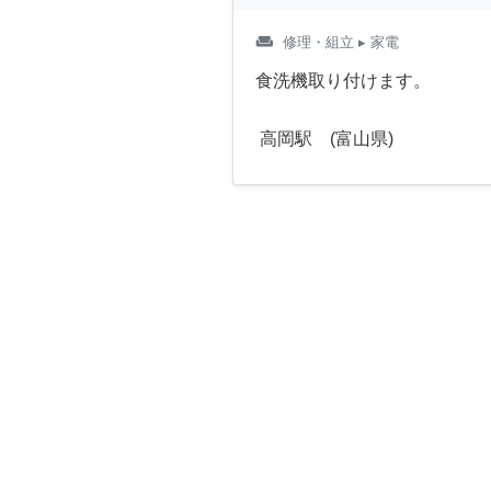
weekend
修理・組立
▸ 家電
食洗機取り付けます。
高岡駅 (富山県)