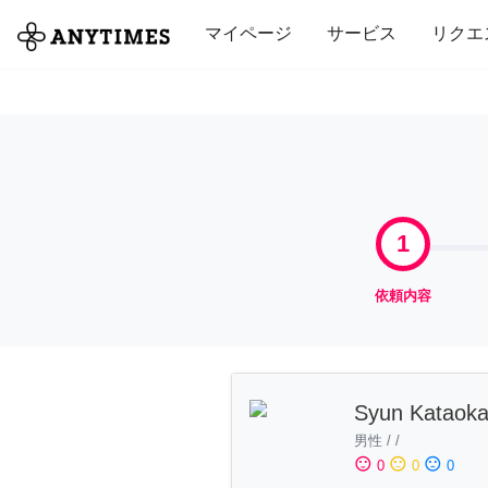
全て
修理・組立
家事
引っ越し
マイページ
サービス
リクエ
1
依頼内容
Syun Kataok
男性
/
/
sentiment_satisfied
sentiment_neutral
sentiment_dissatisfied
0
0
0