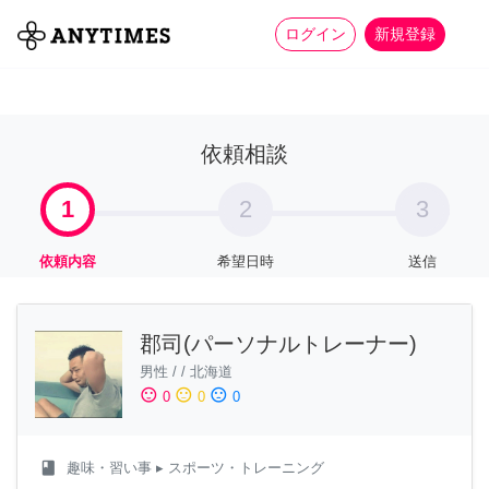
more_horiz
全て
修理・組立
家事
ログイン
新規登録
依頼相談
1
2
3
依頼内容
希望日時
送信
郡司(パーソナルトレーナー)
男性
/
/
北海道
sentiment_satisfied
sentiment_neutral
sentiment_dissatisfied
0
0
0
class
趣味・習い事
▸ スポーツ・トレーニング