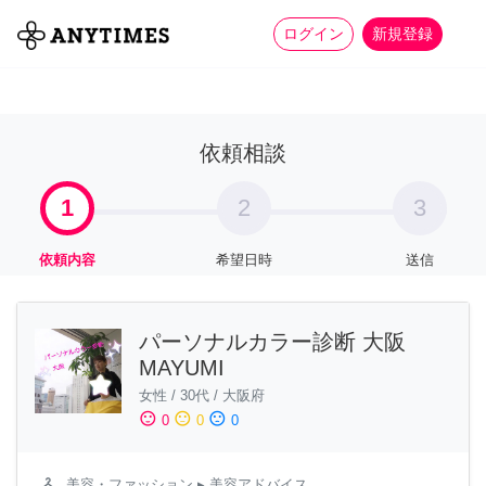
more_horiz
全て
修理・組立
家事
ログイン
新規登録
依頼相談
1
2
3
依頼内容
希望日時
送信
パーソナルカラー診断 大阪
MAYUMI
女性
/
30代
/
大阪府
sentiment_satisfied
sentiment_neutral
sentiment_dissatisfied
0
0
0
checkroom
美容・ファッション
▸ 美容アドバイス