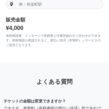
room
販売金額
¥4,000
依頼相談後、メッセージで依頼者と仕事詳細のすり合わせができま
す。依頼相談が承認されると、前払い決済（本契約）→サービスの
ご提供となります。
よくある質問
チケットの金額は変更できますか？
できます。本契約（依頼者様の前払い決済）前であれば、