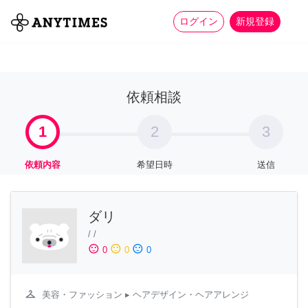
more_horiz
全て
修理・組立
家事
ログイン
新規登録
依頼相談
1
2
3
依頼内容
希望日時
送信
ダリ
/
/
sentiment_satisfied
sentiment_neutral
sentiment_dissatisfied
0
0
0
checkroom
美容・ファッション
▸ ヘアデザイン・ヘアアレンジ