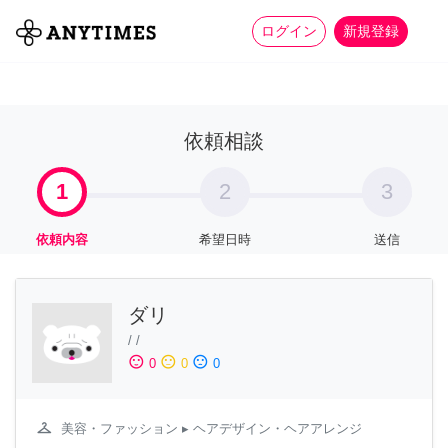
more_horiz
全て
修理・組立
家事
ログイン
新規登録
依頼相談
1
2
3
依頼内容
希望日時
送信
ダリ
/
/
sentiment_satisfied
sentiment_neutral
sentiment_dissatisfied
0
0
0
checkroom
美容・ファッション
▸ ヘアデザイン・ヘアアレンジ