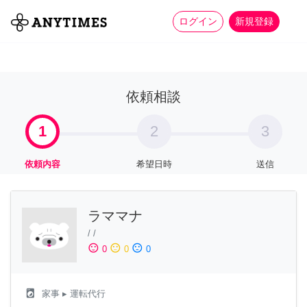
more_horiz
全て
修理・組立
家事
ログイン
新規登録
依頼相談
1
2
3
依頼内容
希望日時
送信
ラママナ
/
/
sentiment_satisfied
sentiment_neutral
sentiment_dissatisfied
0
0
0
local_laundry_service
家事
▸ 運転代行