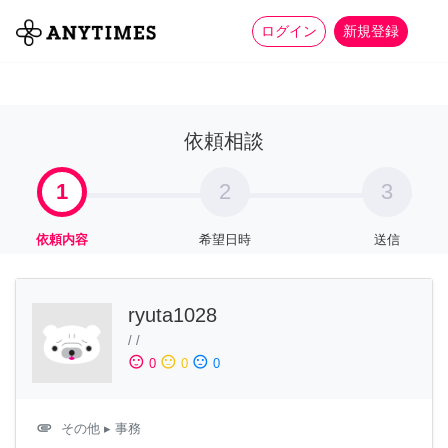
more_horiz
全て
修理・組立
家事
ログイン
新規登録
依頼相談
1
2
3
依頼内容
希望日時
送信
ryuta1028
/
/
sentiment_satisfied
sentiment_neutral
sentiment_dissatisfied
0
0
0
attachment
その他
▸ 事務