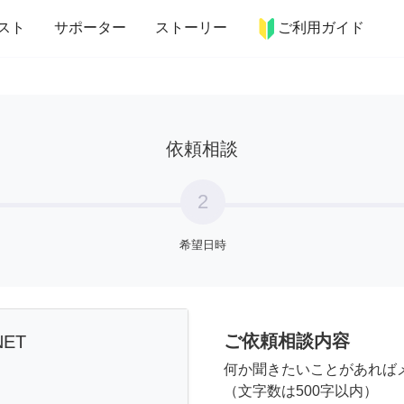
more_horiz
インテリア
趣味・習い事
ペット
料理
スト
サポーター
ストーリー
ご利用ガイド
依頼相談
2
希望日時
ご依頼相談内容
NET
何か聞きたいことがあれば
（文字数は500字以内）