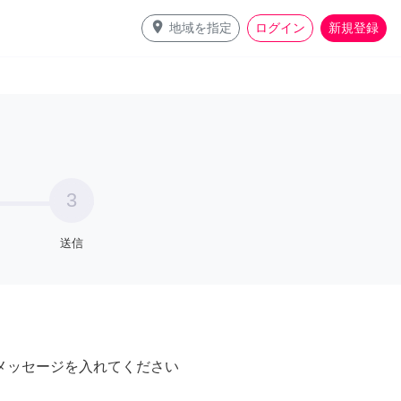
place
地域を指定
ログイン
新規登録
3
送信
メッセージを入れてください