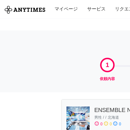
全て
修理・組立
家事
引っ越し
マイページ
サービス
リクエ
1
依頼内容
ENSEMBLE 
男性
/
/
北海道
sentiment_satisfied
sentiment_neutral
sentiment_dissatisfied
0
0
0