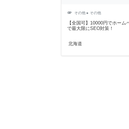
attachment
その他
▸ その他
【全国可】10000円でホー
で最大限にSEO対策！
北海道