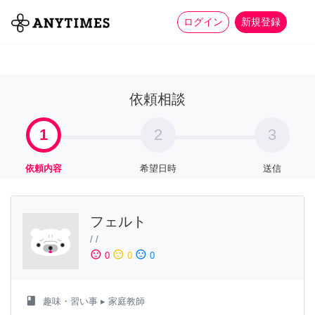
more_horiz
全て
修理・組立
家事
ログイン
新規登録
依頼相談
1
2
3
依頼内容
希望日時
送信
フェルト
/
/
sentiment_satisfied
sentiment_neutral
sentiment_dissatisfied
0
0
0
class
趣味・習い事
▸ 家庭教師