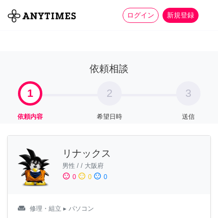
more_horiz
全て
修理・組立
家事
ログイン
新規登録
依頼相談
1
2
3
依頼内容
希望日時
送信
リナックス
男性
/
/
大阪府
sentiment_satisfied
sentiment_neutral
sentiment_dissatisfied
0
0
0
weekend
修理・組立
▸ パソコン