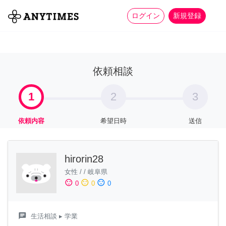
more_horiz
全て
修理・組立
家事
ログイン
新規登録
依頼相談
1
2
3
依頼内容
希望日時
送信
hirorin28
女性
/
/
岐阜県
sentiment_satisfied
sentiment_neutral
sentiment_dissatisfied
0
0
0
chat
生活相談
▸ 学業