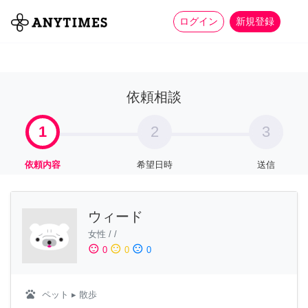
more_horiz
全て
修理・組立
家事
ログイン
新規登録
依頼相談
1
2
3
依頼内容
希望日時
送信
ウィード
女性
/
/
sentiment_satisfied
sentiment_neutral
sentiment_dissatisfied
0
0
0
pets
ペット
▸ 散歩