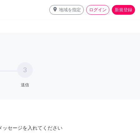
place
地域を指定
ログイン
新規登録
3
送信
メッセージを入れてください