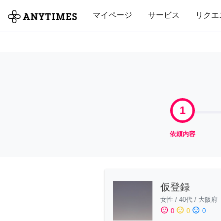
全て
修理・組立
家事
引っ越し
マイページ
サービス
リクエ
1
依頼内容
仮登録
女性
/
40代
/
大阪府
sentiment_satisfied
sentiment_neutral
sentiment_dissatisfied
0
0
0