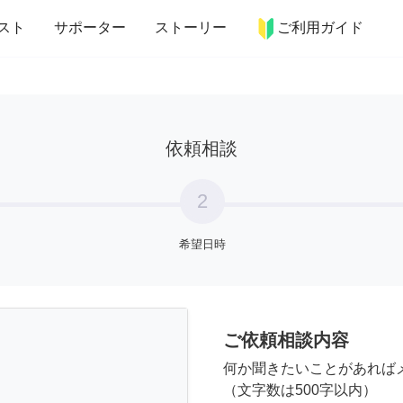
more_horiz
インテリア
趣味・習い事
ペット
料理
スト
サポーター
ストーリー
ご利用ガイド
依頼相談
2
希望日時
ご依頼相談内容
何か聞きたいことがあれば
（文字数は500字以内）