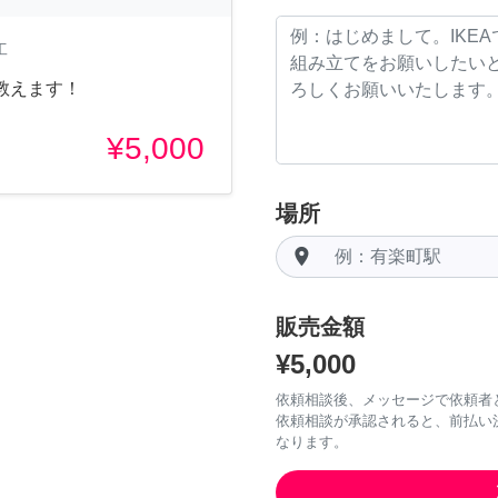
工
教えます！
¥5,000
場所
room
販売金額
¥5,000
依頼相談後、メッセージで依頼者
依頼相談が承認されると、前払い
なります。