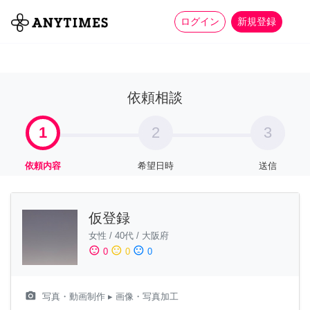
more_horiz
全て
修理・組立
家事
ログイン
新規登録
依頼相談
1
2
3
依頼内容
希望日時
送信
仮登録
女性
/
40代
/
大阪府
sentiment_satisfied
sentiment_neutral
sentiment_dissatisfied
0
0
0
camera_alt
写真・動画制作
▸ 画像・写真加工