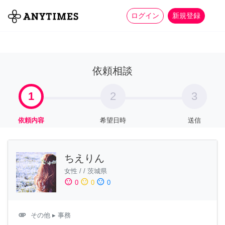
more_horiz
全て
修理・組立
家事
ログイン
新規登録
依頼相談
1
2
3
依頼内容
希望日時
送信
ちえりん
女性
/
/
茨城県
sentiment_satisfied
sentiment_neutral
sentiment_dissatisfied
0
0
0
attachment
その他
▸ 事務