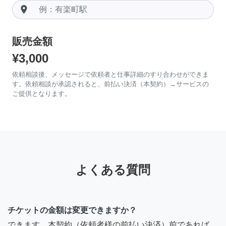
room
販売金額
¥3,000
依頼相談後、メッセージで依頼者と仕事詳細のすり合わせができま
す。依頼相談が承認されると、前払い決済（本契約）→サービスの
ご提供となります。
よくある質問
チケットの金額は変更できますか？
できます。本契約（依頼者様の前払い決済）前であれば、