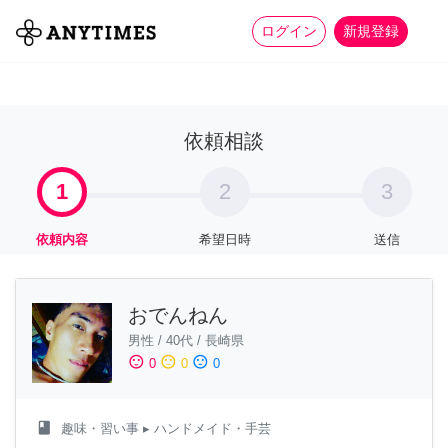
more_horiz
全て
修理・組立
家事
ログイン
新規登録
依頼相談
1
2
3
依頼内容
希望日時
送信
おでんねん
男性
/
40代
/
長崎県
sentiment_satisfied
sentiment_neutral
sentiment_dissatisfied
0
0
0
class
趣味・習い事
▸ ハンドメイド・手芸